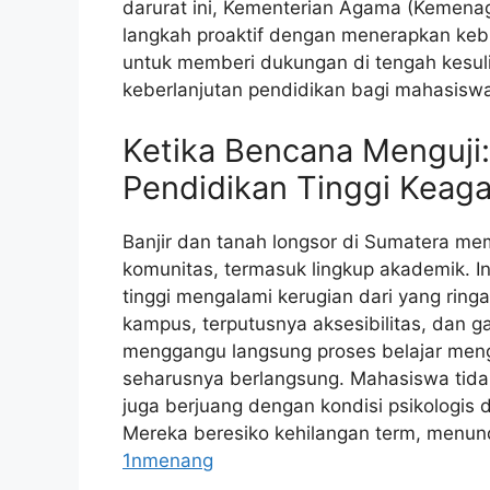
darurat ini, Kementerian Agama (Kemena
langkah proaktif dengan menerapkan kebij
untuk memberi dukungan di tengah kesul
keberlanjutan pendidikan bagi mahasisw
Ketika Bencana Menguji
Pendidikan Tinggi Keag
Banjir dan tanah longsor di Sumatera me
komunitas, termasuk lingkup akademik. I
tinggi mengalami kerugian dari yang ringa
kampus, terputusnya aksesibilitas, dan gan
menggangu langsung proses belajar mengaj
seharusnya berlangsung. Mahasiswa tidak
juga berjuang dengan kondisi psikologis d
Mereka beresiko kehilangan term, menund
1nmenang