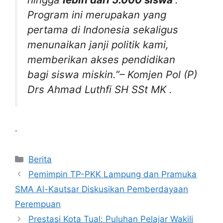
Program ini merupakan yang
pertama di Indonesia sekaligus
menunaikan janji politik kami,
memberikan akses pendidikan
bagi siswa miskin.”–
Komjen Pol (P)
Drs Ahmad Luthfi SH SSt MK
.
.
Kategori
Berita
Pemimpin TP-PKK Lampung dan Pramuka
SMA Al-Kautsar Diskusikan Pemberdayaan
Perempuan
Prestasi Kota Tual: Puluhan Pelajar Wakili