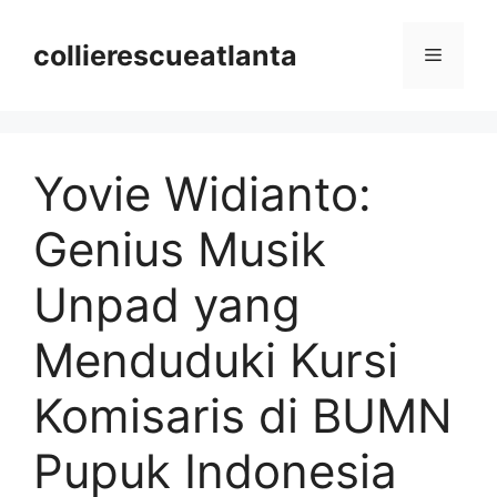
Langsung
ke
collierescueatlanta
Menu
isi
Yovie Widianto:
Genius Musik
Unpad yang
Menduduki Kursi
Komisaris di BUMN
Pupuk Indonesia