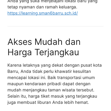
Anda yang suka menjelajahi lokasi baru yang
tetap nyaman dan ramah keluarga.
https://learning.sman6barru.sch.id/
Akses Mudah dan
Harga Terjangkau
Karena letaknya yang dekat dengan pusat kota
Barru, Anda tidak perlu khawatir kesulitan
mencapai lokasi ini. Baik transportasi umum
maupun kendaraan pribadi dapat dengan
mudah menjangkau taman wisata tersebut.
Selain itu, harga tiket masuk yang terjangkau
juga membuat liburan Anda lebih hemat.