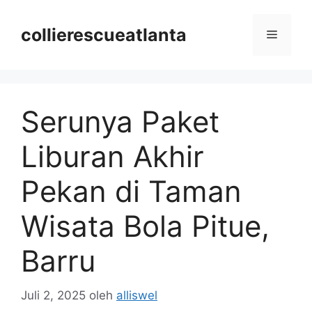
Langsung
ke
collierescueatlanta
Menu
isi
Serunya Paket
Liburan Akhir
Pekan di Taman
Wisata Bola Pitue,
Barru
Juli 2, 2025
oleh
alliswel