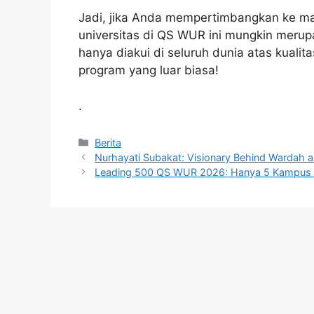
Jadi, jika Anda mempertimbangkan ke ma
universitas di QS WUR ini mungkin merup
hanya diakui di seluruh dunia atas kual
program yang luar biasa!
.
Kategori
Berita
Nurhayati Subakat: Visionary Behind Wardah an
Leading 500 QS WUR 2026: Hanya 5 Kampus RI