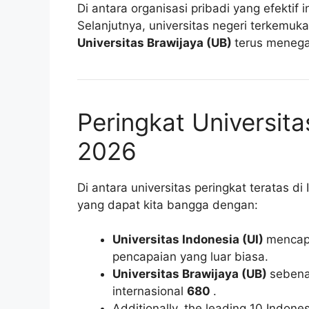
Di antara organisasi pribadi yang efektif i
Selanjutnya, universitas negeri terkemuk
Universitas Brawijaya (UB)
terus menega
Peringkat Universit
2026
Di antara universitas peringkat teratas d
yang dapat kita bangga dengan:
Universitas Indonesia (UI)
menca
pencapaian yang luar biasa.
Universitas Brawijaya (UB)
sebena
internasional
680
.
Additionally, the leading 10 Indone