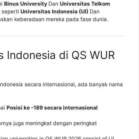
ni
Binus University
Dan
Universitas Telkom
a seperti
Universitas Indonesia (UI)
Dan
skan keberadaan mereka pada fase dunia.
as Indonesia di QS WUR
i Indonesia secara internasional, ada banyak nama
pai
Posisi ke -189 secara internasional
rnya juga meningkat dengan peringkat
sian universities in QS WUR 2026 consist of UI,