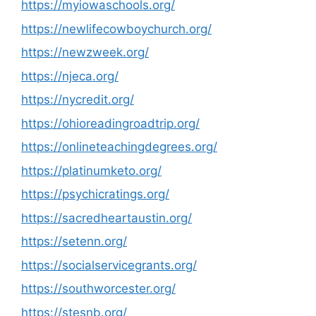
https://myiowaschools.org/
https://newlifecowboychurch.org/
https://newzweek.org/
https://njeca.org/
https://nycredit.org/
https://ohioreadingroadtrip.org/
https://onlineteachingdegrees.org/
https://platinumketo.org/
https://psychicratings.org/
https://sacredheartaustin.org/
https://setenn.org/
https://socialservicegrants.org/
https://southworcester.org/
https://stesnb.org/