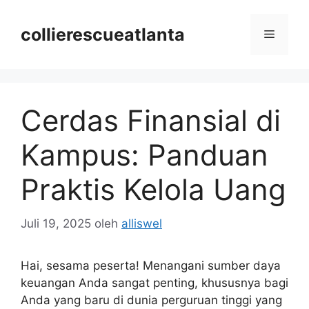
Langsung
ke
collierescueatlanta
Menu
isi
Cerdas Finansial di
Kampus: Panduan
Praktis Kelola Uang
Juli 19, 2025
oleh
alliswel
Hai, sesama peserta! Menangani sumber daya
keuangan Anda sangat penting, khususnya bagi
Anda yang baru di dunia perguruan tinggi yang