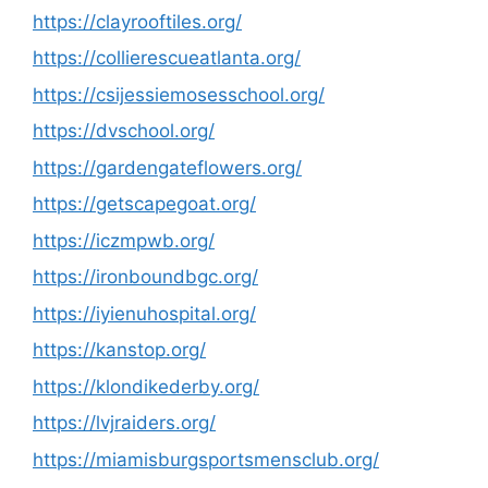
https://clayrooftiles.org/
https://collierescueatlanta.org/
https://csijessiemosesschool.org/
https://dvschool.org/
https://gardengateflowers.org/
https://getscapegoat.org/
https://iczmpwb.org/
https://ironboundbgc.org/
https://iyienuhospital.org/
https://kanstop.org/
https://klondikederby.org/
https://lvjraiders.org/
https://miamisburgsportsmensclub.org/