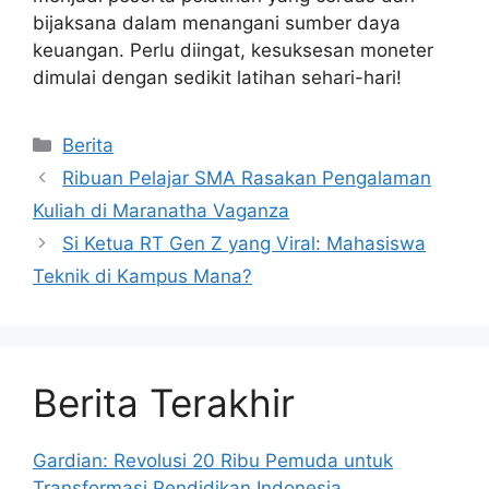
bijaksana dalam menangani sumber daya
keuangan. Perlu diingat, kesuksesan moneter
dimulai dengan sedikit latihan sehari-hari!
Kategori
Berita
Ribuan Pelajar SMA Rasakan Pengalaman
Kuliah di Maranatha Vaganza
Si Ketua RT Gen Z yang Viral: Mahasiswa
Teknik di Kampus Mana?
Berita Terakhir
Gardian: Revolusi 20 Ribu Pemuda untuk
Transformasi Pendidikan Indonesia