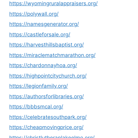
https://wyomingruralappraisers.org/
https://polywall.org/
https://namesgenerator.org/
https://castleforsale.org/
https://harvesthillsbaptist.org/
https://miraclematchmarathon.org/
https://chardonnayhoa.org/
https://highpointcitychurch.org/
https://legionfamily.org/
https://authorsforlibraries.org/
https://bbbsmcal.org/
https://celebratesouthpark.org/
https://cheapmovingprice.org/
https://christlutheranlakeelmo.org/