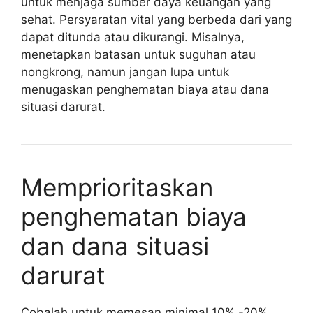
untuk menjaga sumber daya keuangan yang
sehat. Persyaratan vital yang berbeda dari yang
dapat ditunda atau dikurangi. Misalnya,
menetapkan batasan untuk suguhan atau
nongkrong, namun jangan lupa untuk
menugaskan penghematan biaya atau dana
situasi darurat.
Memprioritaskan
penghematan biaya
dan dana situasi
darurat
Cobalah untuk memesan minimal 10% -20%